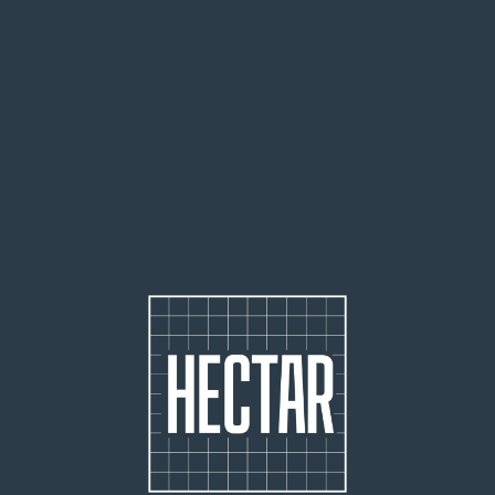
25 000
people welcomed on site
2 500
startups identified and 80 accelerated
170
agricultural entrepreneurs supported