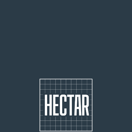
25 000
people welcomed on site
2 500
startups identified and 80 accelerated
170
agricultural entrepreneurs supported