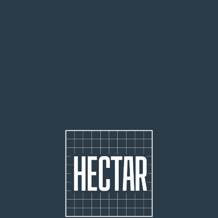
25 000
people welcomed on site
2 500
startups identified and 80 accelerated
170
agricultural entrepreneurs supported