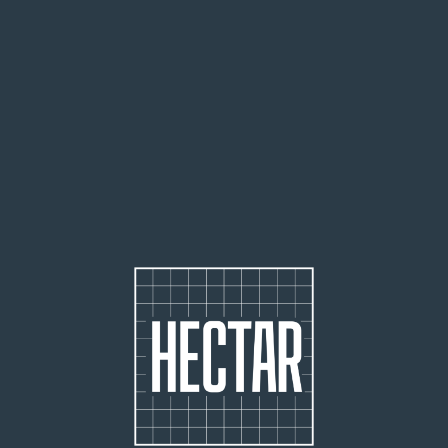
25 000
people welcomed on site
2 500
startups identified and 80 accelerated
170
agricultural entrepreneurs supported